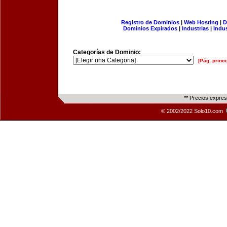
Registro de Dominios
|
Web Hosting
|
D
Dominios Expirados
|
Industrias
|
Indu
Categorías de Dominio:
[Pág. princi
** Precios expre
© 2002/2022 Solo10.com