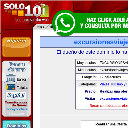
excursionesviaj
El dueño de este dominio lo ha
Mayusculas:
EXCURSIONESVI
Minusculas:
excursionesviaje
Longitud:
17 caracteres
Categorias:
Viajes,Turismo y
Precio:
Realizar una ofer
Visitar!
excursionesviaj
Serán consideradas ofer
Realizar una Oferta