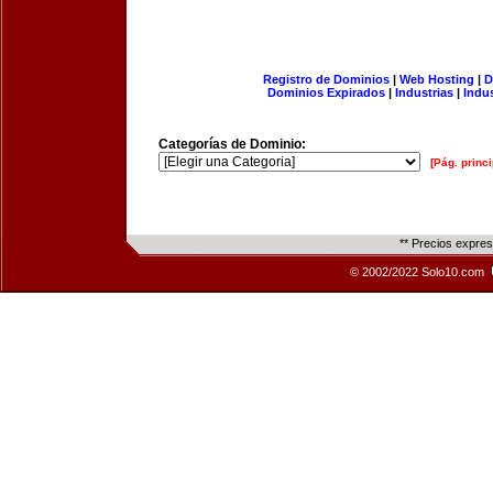
Registro de Dominios
|
Web Hosting
|
D
Dominios Expirados
|
Industrias
|
Indu
Categorías de Dominio:
[Pág. princi
** Precios expre
© 2002/2022 Solo10.com