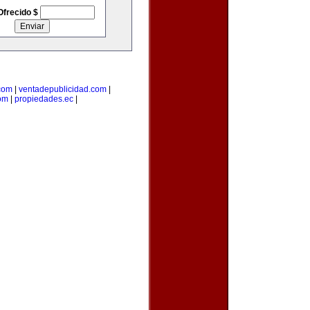
Ofrecido $
com
|
ventadepublicidad.com
|
om
|
propiedades.ec
|