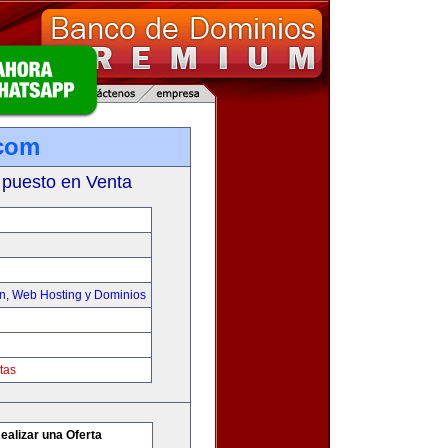
.com
 puesto en Venta
on
,
Web Hosting y Dominios
tas
ealizar una Oferta