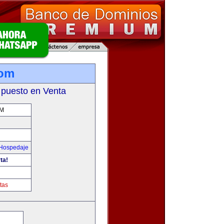
com
 puesto en Venta
OM
 Hospedaje
ta!
tas