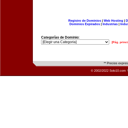
Registro de Dominios
|
Web Hosting
|
D
Dominios Expirados
|
Industrias
|
Indu
Categorías de Dominio:
[Pág. princi
** Precios expre
© 2002/2022 Solo10.com