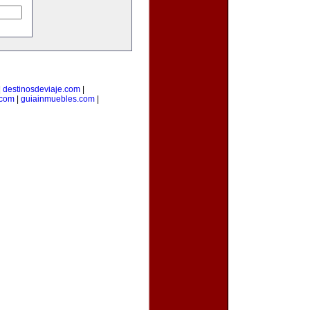
|
destinosdeviaje.com
|
.com
|
guiainmuebles.com
|