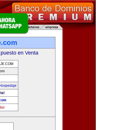
e.com
 puesto en Venta
AJE.COM
com
 Hospedaje
ta!
.com
tas