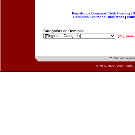
Registro de Dominios
|
Web Hosting
|
D
Dominios Expirados
|
Industrias
|
Indu
Categorías de Dominio:
[Pág. princi
** Precios expre
© 2002/2022 Solo10.com