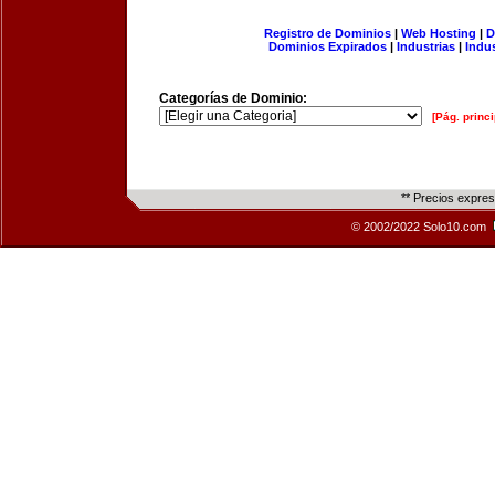
Registro de Dominios
|
Web Hosting
|
D
Dominios Expirados
|
Industrias
|
Indu
Categorías de Dominio:
[Pág. princi
** Precios expre
© 2002/2022 Solo10.com