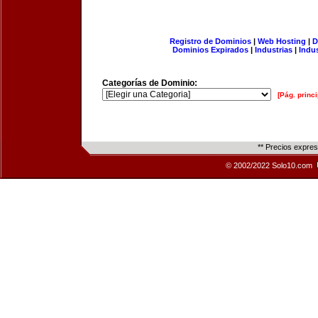
Registro de Dominios
|
Web Hosting
|
D
Dominios Expirados
|
Industrias
|
Indu
Categorías de Dominio:
[Pág. princi
** Precios expre
© 2002/2022 Solo10.com