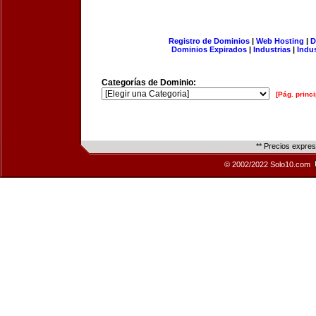
Registro de Dominios
|
Web Hosting
|
D
Dominios Expirados
|
Industrias
|
Indu
Categorías de Dominio:
[Pág. princi
** Precios expre
© 2002/2022 Solo10.com