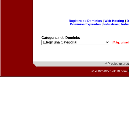
Registro de Dominios
|
Web Hosting
|
D
Dominios Expirados
|
Industrias
|
Indu
Categorías de Dominio:
[Pág. princi
** Precios expre
© 2002/2022 Solo10.com