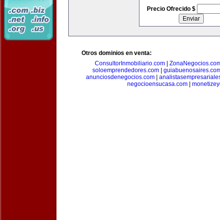
Precio Ofrecido $
Otros dominios en venta:
ConsultorInmobiliario.com
|
ZonaNegocios.co
soloemprendedores.com
|
guiabuenosaires.co
anunciosdenegocios.com
|
analistasempresariale
negocioensucasa.com
|
monetize