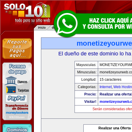
monetizeyourw
El dueño de este dominio lo ha
Mayusculas:
MONETIZEYOURW
Minusculas:
monetizeyourweb.
Longitud:
15 caracteres
Categorias:
Internet
,
Web Hostin
Precio:
Realizar una oferta
Visitar!
monetizeyourweb.
Serán consideradas ofer
Realizar una Oferta