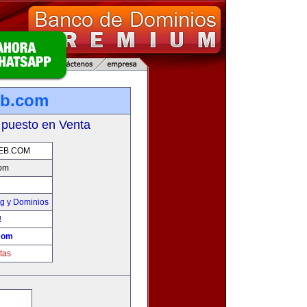
eb.com
 puesto en Venta
EB.COM
com
g y Dominios
!
com
tas