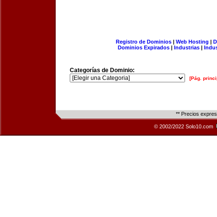
Registro de Dominios
|
Web Hosting
|
D
Dominios Expirados
|
Industrias
|
Indu
Categorías de Dominio:
[Pág. princi
** Precios expre
© 2002/2022 Solo10.com