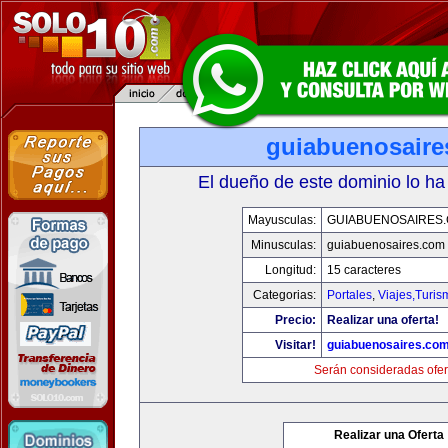
guiabuenosaire
El dueño de este dominio lo ha
Mayusculas:
GUIABUENOSAIRES
Minusculas:
guiabuenosaires.com
Longitud:
15 caracteres
Categorias:
Portales
,
Viajes,Turi
Precio:
Realizar una oferta!
Visitar!
guiabuenosaires.co
Serán consideradas ofer
Realizar una Oferta