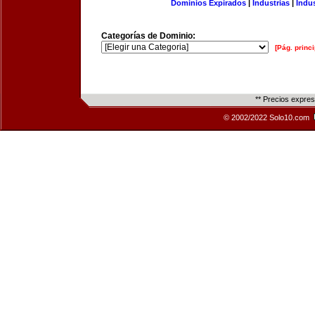
Dominios Expirados
|
Industrias
|
Indu
Categorías de Dominio:
[Pág. princi
** Precios expre
© 2002/2022 Solo10.com