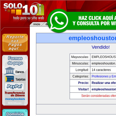
empleoshousto
Vendido!
Mayusculas:
EMPLEOSHOUS
Minusculas:
empleoshouston
Longitud:
14 caracteres
Categorias:
Profesiones y E
Precio:
Realizar una ofe
Visitar!
empleoshousto
Serán consideradas ofer