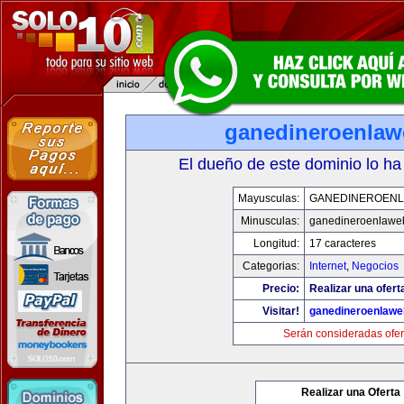
ganedineroenla
El dueño de este dominio lo ha
Mayusculas:
GANEDINEROEN
Minusculas:
ganedineroenlawe
Longitud:
17 caracteres
Categorias:
Internet
,
Negocios
Precio:
Realizar una ofert
Visitar!
ganedineroenlaw
Serán consideradas ofer
Realizar una Oferta