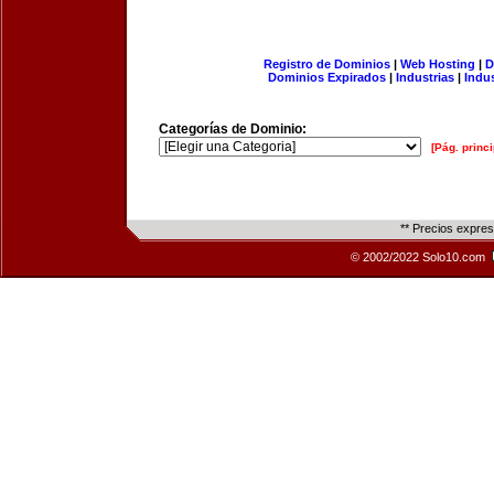
Registro de Dominios
|
Web Hosting
|
D
Dominios Expirados
|
Industrias
|
Indu
Categorías de Dominio:
[Pág. princi
** Precios expre
© 2002/2022 Solo10.com