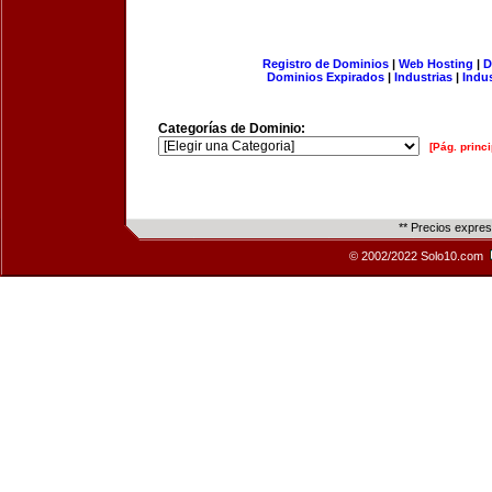
Registro de Dominios
|
Web Hosting
|
D
Dominios Expirados
|
Industrias
|
Indu
Categorías de Dominio:
[Pág. princi
** Precios expre
© 2002/2022 Solo10.com