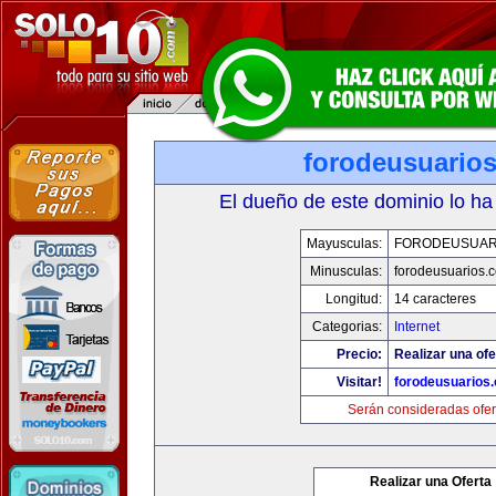
forodeusuario
El dueño de este dominio lo ha
Mayusculas:
FORODEUSUAR
Minusculas:
forodeusuarios.
Longitud:
14 caracteres
Categorias:
Internet
Precio:
Realizar una ofe
Visitar!
forodeusuarios
Serán consideradas ofer
Realizar una Oferta