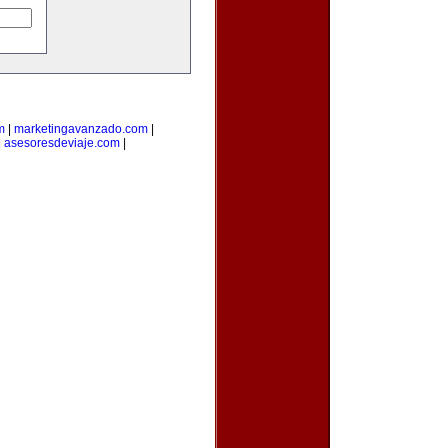
m
|
marketingavanzado.com
|
|
asesoresdeviaje.com
|