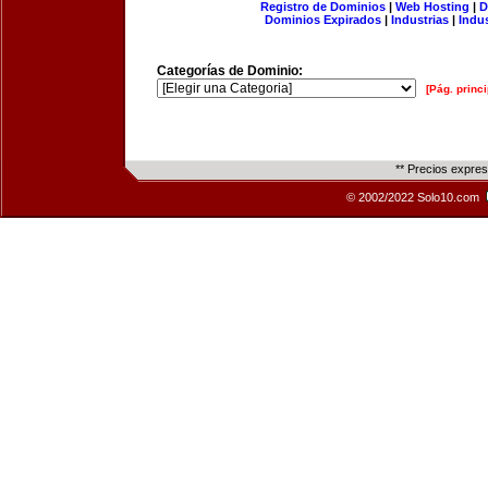
Registro de Dominios
|
Web Hosting
|
D
Dominios Expirados
|
Industrias
|
Indu
Categorías de Dominio:
[Pág. princi
** Precios expre
© 2002/2022 Solo10.com