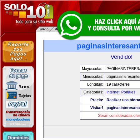
paginasinteresan
Vendido!
Mayusculas:
PAGINASINTERES
Minusculas:
paginasinteresant
Longitud:
19 caracteres
Categorias:
Internet
,
Portales
Precio:
Realizar una oferta
Visitar!
paginasinteresan
Serán consideradas ofer