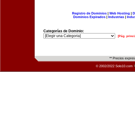
Registro de Dominios
|
Web Hosting
|
D
Dominios Expirados
|
Industrias
|
Indu
Categorías de Dominio:
[Pág. princi
** Precios expre
© 2002/2022 Solo10.com