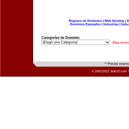
Registro de Dominios
|
Web Hosting
|
D
Dominios Expirados
|
Industrias
|
Indu
Categorías de Dominio:
[Pág. princi
** Precios expre
© 2002/2022 Solo10.com