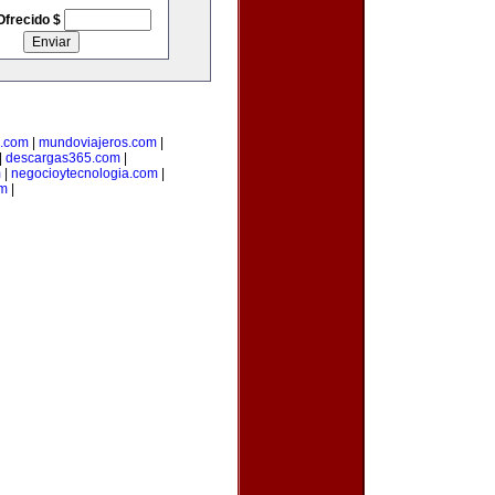
Ofrecido $
s.com
|
mundoviajeros.com
|
|
descargas365.com
|
m
|
negocioytecnologia.com
|
om
|