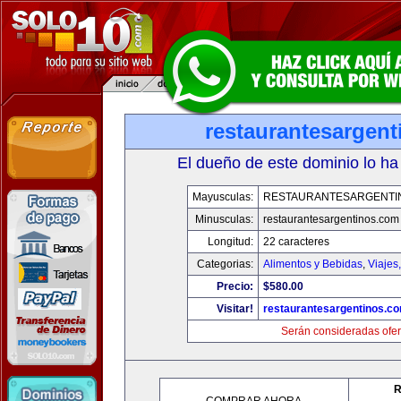
restaurantesargen
El dueño de este dominio lo ha
Mayusculas:
RESTAURANTESARGENTI
Minusculas:
restaurantesargentinos.com
Longitud:
22 caracteres
Categorias:
Alimentos y Bebidas
,
Viajes
Precio:
$580.00
Visitar!
restaurantesargentinos.c
Serán consideradas ofer
R