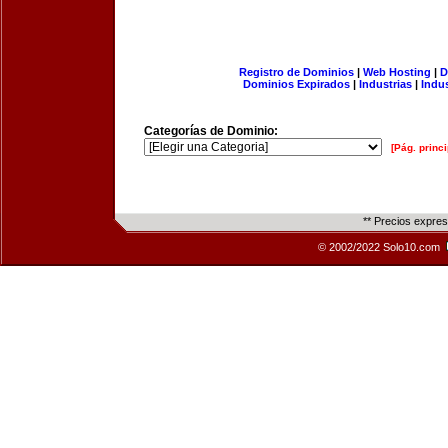
Registro de Dominios
|
Web Hosting
|
D
Dominios Expirados
|
Industrias
|
Indu
Categorías de Dominio:
[Pág. princi
** Precios expre
© 2002/2022 Solo10.com