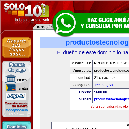
productostecnolog
El dueño de este dominio lo ha
Mayusculas:
PRODUCTOSTECNO
Minusculas:
productostecnologico
Longitud:
21 caracteres
Categorias:
TecnologÃ­a
Precio:
$600.00
Visitar!
productostecnologic
Serán consideradas ofer
R