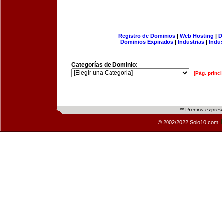
Registro de Dominios
|
Web Hosting
|
D
Dominios Expirados
|
Industrias
|
Indu
Categorías de Dominio:
[Pág. princi
** Precios expre
© 2002/2022 Solo10.com