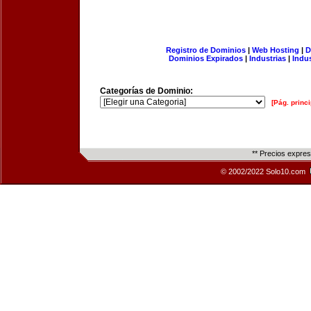
Registro de Dominios
|
Web Hosting
|
D
Dominios Expirados
|
Industrias
|
Indu
Categorías de Dominio:
[Pág. princi
** Precios expre
© 2002/2022 Solo10.com