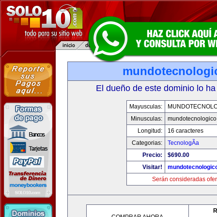
mundotecnologi
El dueño de este dominio lo ha
Mayusculas:
MUNDOTECNOLO
Minusculas:
mundotecnologico
Longitud:
16 caracteres
Categorias:
TecnologÃ­a
Precio:
$690.00
Visitar!
mundotecnologic
Serán consideradas ofer
R