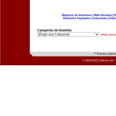
Registro de Dominios
|
Web Hosting
|
D
Dominios Expirados
|
Industrias
|
Indu
Categorías de Dominio:
[Pág. princi
** Precios expre
© 2002/2022 Solo10.com