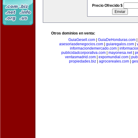
Precio Ofrecido $
Otros dominios en venta:
GuiaGesell.com
|
GuiaDeHonduras.com
asesoriasdenegocios.com
|
guiaregalos.com
|
informaciondemercado.com
|
informaci
publicidadcorporativa.com
|
mayonesa.net
|
p
ventasmadrid.com
|
expomundial.com
|
pub
propiedades.biz
|
agrocereales.com
|
ges