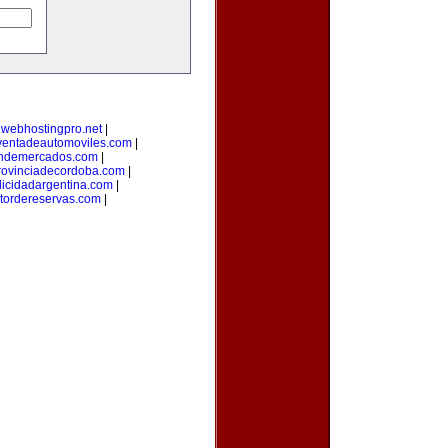
|
webhostingpro.net
|
ventadeautomoviles.com
|
ondemercados.com
|
rovinciadecordoba.com
|
licidadargentina.com
|
tordereservas.com
|