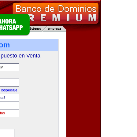
com
 puesto en Venta
OM
 Hospedaje
ta!
tas