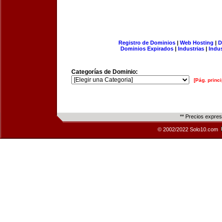
Registro de Dominios
|
Web Hosting
|
D
Dominios Expirados
|
Industrias
|
Indu
Categorías de Dominio:
[Pág. princi
** Precios expre
© 2002/2022 Solo10.com