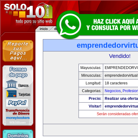
emprendedorvirt
Vendido!
Mayusculas:
EMPRENDEDORVI
Minusculas:
emprendedorvirtua
Longitud:
18 caracteres
Categorias:
Negocios
,
Profesio
Precio:
Realizar una oferta
Visitar!
emprendedorvirtu
Serán consideradas ofer