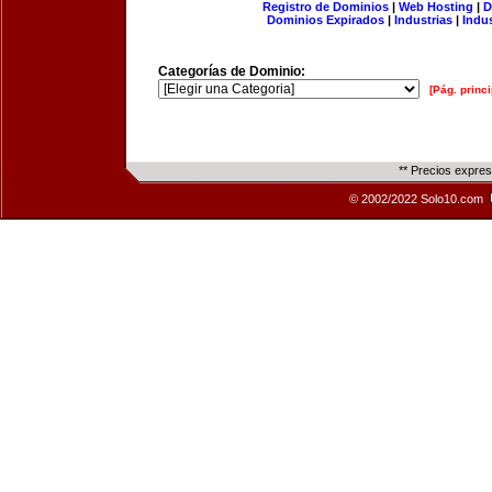
Registro de Dominios
|
Web Hosting
|
D
Dominios Expirados
|
Industrias
|
Indu
Categorías de Dominio:
[Pág. princi
** Precios expre
© 2002/2022 Solo10.com